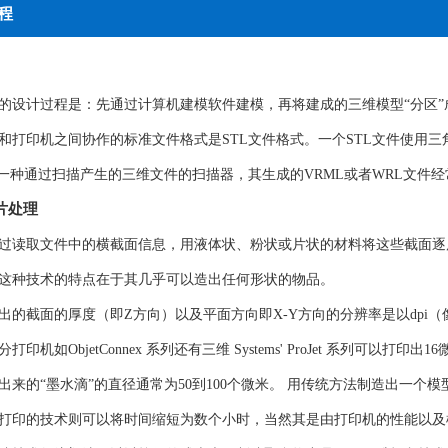
程
的设计过程是：先通过计算机建模软件建模，再将建成的三维模型“分区
和打印机之间协作的标准文件格式是STL文件格式。一个STL文件使用
是一种通过扫描产生的三维文件的扫描器，其生成的VRML或者WRL文件
片处理
过读取文件中的横截面信息，用液体状、粉状或片状的材料将这些截面逐
这种技术的特点在于其几乎可以造出任何形状的物品。
出的截面的厚度（即Z方向）以及平面方向即X-Y方向的分辨率是以dpi（像
打印机如ObjetConnex 系列还有三维 Systems' ProJet 系列
出来的“墨水滴”的直径通常为50到100个微米。 用传统方法制造出一
打印的技术则可以将时间缩短为数个小时，当然其是由打印机的性能以及