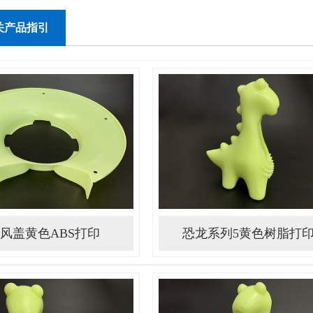
关产品指引
风盖黄色ABS打印
恐龙系列5黄色树脂打