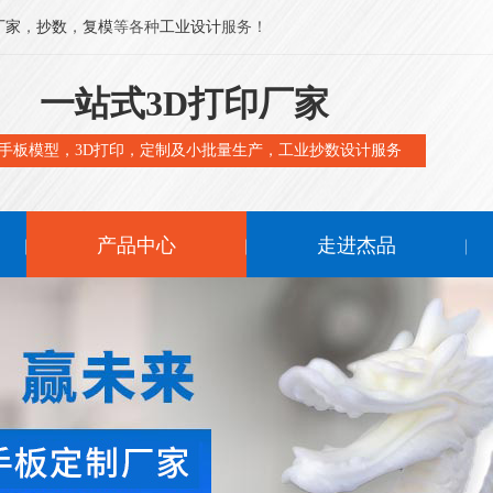
厂家
，
抄数
，
复模
等各种
工业设计
服务！
一站式3D打印厂家
手板模型，3D打印，定制及小批量生产，工业抄数设计服务
产品中心
走进杰品