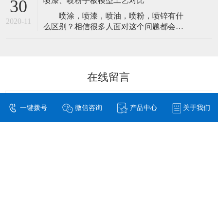
喷漆、喷粉手板模型工艺对比
30
了更好的避免这种情况的产生，一定要了
喷涂，喷漆，喷油，喷粉，喷锌有什
解清楚为什么会有这方面的事故发生。然
2020-11
么区别？相信很多人面对这个问题都会支
后，来做好前期的预防工作。现在我们就
支吾吾答不上来，甚至有很多人会认为它
来详细的了解一下，手板模型在生产过程
们是对同一种工艺的不同称呼。 实际
中发生裂变
上它们归类起来，只有两种工艺。 严
格来说喷涂是喷油和喷粉还有喷锌的总
在线留言
称，喷漆与喷油同一种处理工艺，这里我
们统称它为喷漆。而喷粉则为另外一种工
艺，也有
一键拨号
微信咨询
产品中心
关于我们
立即提交