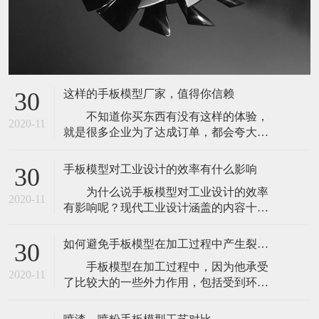
这样的手板模型厂家，值得你信赖
30
不知道你买东西有没有这样的体验，
2020-11
就是很多企业为了达成订单，都会夸大或
者捏造自己产品的优势来让客户下单。但
是，往往等到客户下单之后，体验又非常
手板模型对工业设计的效率有什么影响
30
的不好。其实定制手板模型，也经常会出
为什么说手板模型对工业设计的效率
现这样的问题。因为市面上的手板模型厂
2020-11
有影响呢？现代工业设计涵盖的内容十分
家有很多，并且很多在网络上进行宣传推
广泛，小到回形针、圆珠笔，大到飞机，
广，基本上很多都会夸大自己的能力。以
轮船，无不包含着现代工业设计的影子，
此来尽快的
如何避免手板模型在加工过程中产生裂痕或是变形
30
但是如此众多的产品，其设计方法并不相
手板模型在加工过程中，因为他承受
同。偏重于几何图形的机械零部件可以很
2020-11
了比较大的一些外力作用，包括受到环境
好地通过计算机制图直接设计，还可以通
和温度的一些因素的影响，可能会导致它
过计算机三维软件的动力学法则进行一定
发生裂痕或是变形的状况。所以，我们为
程度的运动