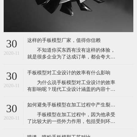
这样的手板模型厂家，值得你信赖
30
不知道你买东西有没有这样的体验，
2020-11
就是很多企业为了达成订单，都会夸大或
者捏造自己产品的优势来让客户下单。但
是，往往等到客户下单之后，体验又非常
手板模型对工业设计的效率有什么影响
30
的不好。其实定制手板模型，也经常会出
为什么说手板模型对工业设计的效率
现这样的问题。因为市面上的手板模型厂
2020-11
有影响呢？现代工业设计涵盖的内容十分
家有很多，并且很多在网络上进行宣传推
广泛，小到回形针、圆珠笔，大到飞机，
广，基本上很多都会夸大自己的能力。以
轮船，无不包含着现代工业设计的影子，
此来尽快的
如何避免手板模型在加工过程中产生裂痕或是变形
30
但是如此众多的产品，其设计方法并不相
手板模型在加工过程中，因为他承受
同。偏重于几何图形的机械零部件可以很
2020-11
了比较大的一些外力作用，包括受到环境
好地通过计算机制图直接设计，还可以通
和温度的一些因素的影响，可能会导致它
过计算机三维软件的动力学法则进行一定
发生裂痕或是变形的状况。所以，我们为
程度的运动