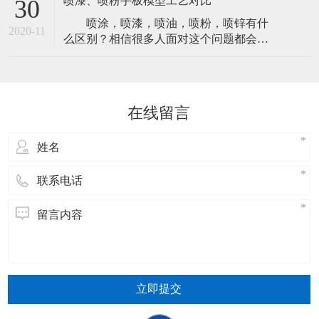
喷漆、喷粉手板模型工艺对比
30
了更好的避免这种情况的产生，一定要了
喷涂，喷漆，喷油，喷粉，喷锌有什
解清楚为什么会有这方面的事故发生。然
2020-11
么区别？相信很多人面对这个问题都会支
后，来做好前期的预防工作。现在我们就
支吾吾答不上来，甚至有很多人会认为它
来详细的了解一下，手板模型在生产过程
们是对同一种工艺的不同称呼。 实际
中发生裂变
上它们归类起来，只有两种工艺。 严
格来说喷涂是喷油和喷粉还有喷锌的总
在线留言
称，喷漆与喷油同一种处理工艺，这里我
们统称它为喷漆。而喷粉则为另外一种工
艺，也有
立即提交