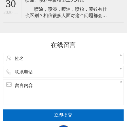
喷漆、喷粉手板模型工艺对比
30
了更好的避免这种情况的产生，一定要了
喷涂，喷漆，喷油，喷粉，喷锌有什
解清楚为什么会有这方面的事故发生。然
2020-11
么区别？相信很多人面对这个问题都会支
后，来做好前期的预防工作。现在我们就
支吾吾答不上来，甚至有很多人会认为它
来详细的了解一下，手板模型在生产过程
们是对同一种工艺的不同称呼。 实际
中发生裂变
上它们归类起来，只有两种工艺。 严
格来说喷涂是喷油和喷粉还有喷锌的总
在线留言
称，喷漆与喷油同一种处理工艺，这里我
们统称它为喷漆。而喷粉则为另外一种工
艺，也有
立即提交