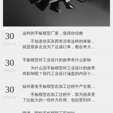
这样的手板模型厂家，值得你信赖
30
不知道你买东西有没有这样的体验，
2020-11
就是很多企业为了达成订单，都会夸大或
者捏造自己产品的优势来让客户下单。但
是，往往等到客户下单之后，体验又非常
手板模型对工业设计的效率有什么影响
30
的不好。其实定制手板模型，也经常会出
为什么说手板模型对工业设计的效率
现这样的问题。因为市面上的手板模型厂
2020-11
有影响呢？现代工业设计涵盖的内容十分
家有很多，并且很多在网络上进行宣传推
广泛，小到回形针、圆珠笔，大到飞机，
广，基本上很多都会夸大自己的能力。以
轮船，无不包含着现代工业设计的影子，
此来尽快的
如何避免手板模型在加工过程中产生裂痕或是变形
30
但是如此众多的产品，其设计方法并不相
手板模型在加工过程中，因为他承受
同。偏重于几何图形的机械零部件可以很
2020-11
了比较大的一些外力作用，包括受到环境
好地通过计算机制图直接设计，还可以通
和温度的一些因素的影响，可能会导致它
过计算机三维软件的动力学法则进行一定
发生裂痕或是变形的状况。所以，我们为
程度的运动