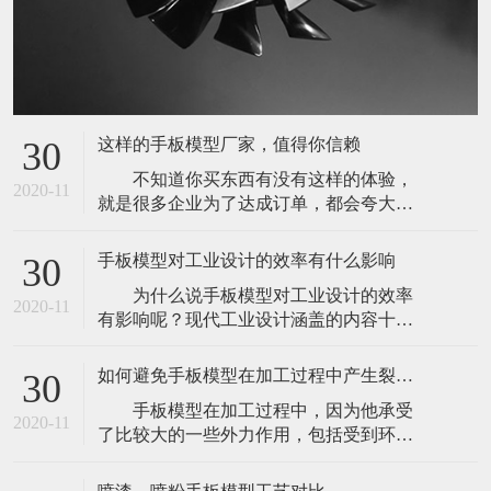
这样的手板模型厂家，值得你信赖
30
不知道你买东西有没有这样的体验，
2020-11
就是很多企业为了达成订单，都会夸大或
者捏造自己产品的优势来让客户下单。但
是，往往等到客户下单之后，体验又非常
手板模型对工业设计的效率有什么影响
30
的不好。其实定制手板模型，也经常会出
为什么说手板模型对工业设计的效率
现这样的问题。因为市面上的手板模型厂
2020-11
有影响呢？现代工业设计涵盖的内容十分
家有很多，并且很多在网络上进行宣传推
广泛，小到回形针、圆珠笔，大到飞机，
广，基本上很多都会夸大自己的能力。以
轮船，无不包含着现代工业设计的影子，
此来尽快的
如何避免手板模型在加工过程中产生裂痕或是变形
30
但是如此众多的产品，其设计方法并不相
手板模型在加工过程中，因为他承受
同。偏重于几何图形的机械零部件可以很
2020-11
了比较大的一些外力作用，包括受到环境
好地通过计算机制图直接设计，还可以通
和温度的一些因素的影响，可能会导致它
过计算机三维软件的动力学法则进行一定
发生裂痕或是变形的状况。所以，我们为
程度的运动