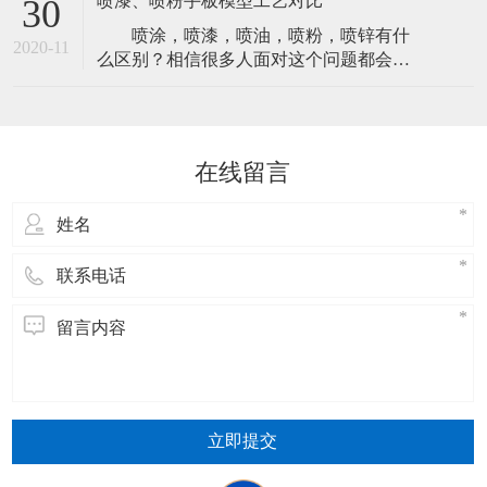
喷漆、喷粉手板模型工艺对比
30
了更好的避免这种情况的产生，一定要了
喷涂，喷漆，喷油，喷粉，喷锌有什
解清楚为什么会有这方面的事故发生。然
2020-11
么区别？相信很多人面对这个问题都会支
后，来做好前期的预防工作。现在我们就
支吾吾答不上来，甚至有很多人会认为它
来详细的了解一下，手板模型在生产过程
们是对同一种工艺的不同称呼。 实际
中发生裂变
上它们归类起来，只有两种工艺。 严
格来说喷涂是喷油和喷粉还有喷锌的总
在线留言
称，喷漆与喷油同一种处理工艺，这里我
们统称它为喷漆。而喷粉则为另外一种工
艺，也有
立即提交