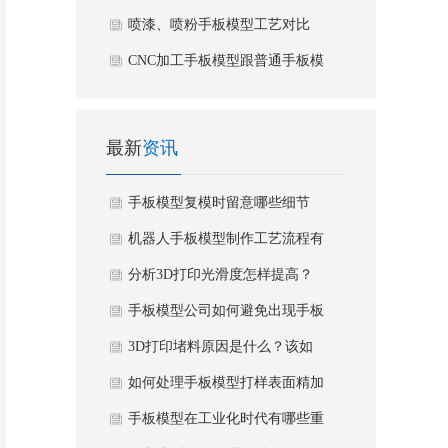
产生裂痕或是变形
喷漆、喷粉手板模型工艺对比
CNC加工手板模型跟普通手板模
型的区别
最新
资讯
手板模型复模时留意哪些细节
机器人手板模型制作工艺流程有
哪些要求？
分析3D打印光滑度怎样提高？
与哪些因素有关呢？
手板模型公司如何避免出现手板
模型裂纹？
3D打印堵料原因是什么？该如
何解决处理？
如何处理手板模型打样表面精加
工？
手板模型在工业化时代有哪些重