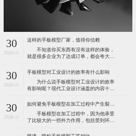
这样的手板模型厂家，值得你信赖
30
不知道你买东西有没有这样的体验，
2020-11
就是很多企业为了达成订单，都会夸大或
者捏造自己产品的优势来让客户下单。但
是，往往等到客户下单之后，体验又非常
手板模型对工业设计的效率有什么影响
30
的不好。其实定制手板模型，也经常会出
为什么说手板模型对工业设计的效率
现这样的问题。因为市面上的手板模型厂
2020-11
有影响呢？现代工业设计涵盖的内容十分
家有很多，并且很多在网络上进行宣传推
广泛，小到回形针、圆珠笔，大到飞机，
广，基本上很多都会夸大自己的能力。以
轮船，无不包含着现代工业设计的影子，
此来尽快的
如何避免手板模型在加工过程中产生裂痕或是变形
30
但是如此众多的产品，其设计方法并不相
手板模型在加工过程中，因为他承受
同。偏重于几何图形的机械零部件可以很
2020-11
了比较大的一些外力作用，包括受到环境
好地通过计算机制图直接设计，还可以通
和温度的一些因素的影响，可能会导致它
过计算机三维软件的动力学法则进行一定
发生裂痕或是变形的状况。所以，我们为
程度的运动