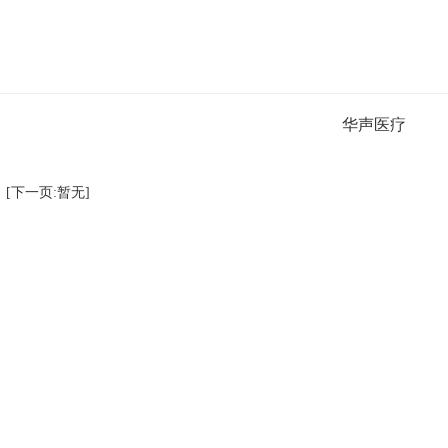
华声医疗
[下一页:暂无]