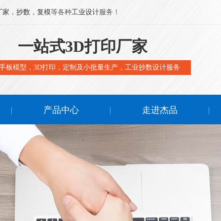
厂家
，
抄数
，
复模
等各种
工业设计
服务！
一站式3D打印厂家
手板模型，3D打印，定制及小批量生产，工业抄数设计服务
产品中心
走进杰品