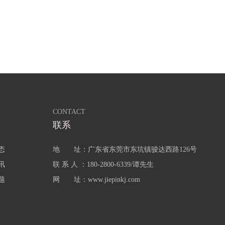
CONTACT
联系
态
地 址：广东省东莞市东坑镇骏达西路126号
讯
联 系 人 ：180-2800-6339/谭先生
题
网 址：www.jiepinkj.com