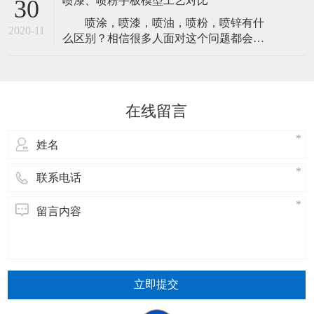
喷漆、喷粉手板模型工艺对比
30
了更好的避免这种情况的产生，一定要了
喷涂，喷漆，喷油，喷粉，喷锌有什
解清楚为什么会有这方面的事故发生。然
2020-11
么区别？相信很多人面对这个问题都会支
后，来做好前期的预防工作。现在我们就
支吾吾答不上来，甚至有很多人会认为它
来详细的了解一下，手板模型在生产过程
们是对同一种工艺的不同称呼。 实际
中发生裂变
上它们归类起来，只有两种工艺。 严
格来说喷涂是喷油和喷粉还有喷锌的总
在线留言
称，喷漆与喷油同一种处理工艺，这里我
们统称它为喷漆。而喷粉则为另外一种工
艺，也有
立即提交