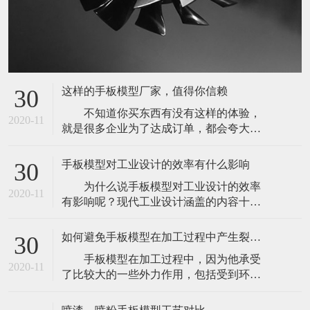
这样的手板模型厂家，值得你信赖
30
不知道你买东西有没有这样的体验，
2020-11
就是很多企业为了达成订单，都会夸大或
者捏造自己产品的优势来让客户下单。但
是，往往等到客户下单之后，体验又非常
手板模型对工业设计的效率有什么影响
30
的不好。其实定制手板模型，也经常会出
为什么说手板模型对工业设计的效率
现这样的问题。因为市面上的手板模型厂
2020-11
有影响呢？现代工业设计涵盖的内容十分
家有很多，并且很多在网络上进行宣传推
广泛，小到回形针、圆珠笔，大到飞机，
广，基本上很多都会夸大自己的能力。以
轮船，无不包含着现代工业设计的影子，
此来尽快的
如何避免手板模型在加工过程中产生裂痕或是变形
30
但是如此众多的产品，其设计方法并不相
手板模型在加工过程中，因为他承受
同。偏重于几何图形的机械零部件可以很
2020-11
了比较大的一些外力作用，包括受到环境
好地通过计算机制图直接设计，还可以通
和温度的一些因素的影响，可能会导致它
过计算机三维软件的动力学法则进行一定
发生裂痕或是变形的状况。所以，我们为
程度的运动